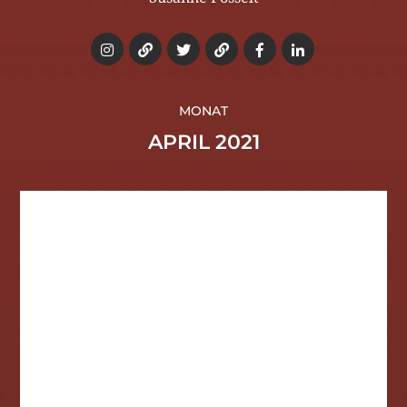
MONAT
APRIL 2021