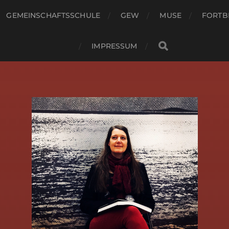
GEMEINSCHAFTSSCHULE
GEW
MUSE
FORTB
IMPRESSUM