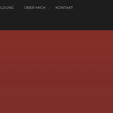
ILDUNG
ÜBER MICH
KONTAKT