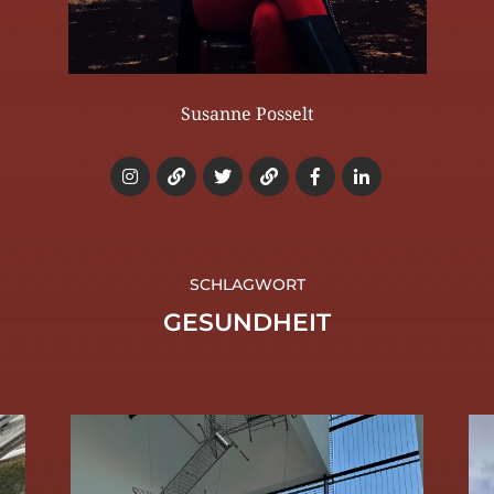
Susanne Posselt
SCHLAGWORT
GESUNDHEIT