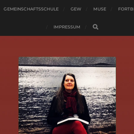
GEMEINSCHAFTSSCHULE
GEW
MUSE
FORTB
IMPRESSUM