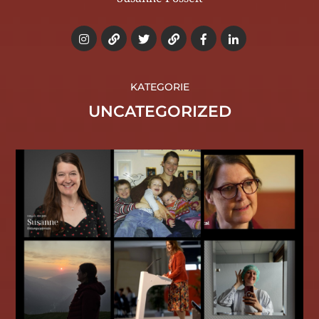
KATEGORIE
UNCATEGORIZED