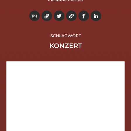
SCHLAGWORT
KONZERT