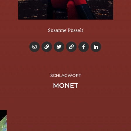
Susanne Posselt
SCHLAGWORT
MONET