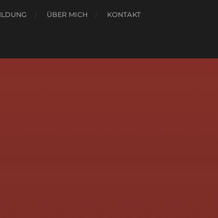
ILDUNG
ÜBER MICH
KONTAKT