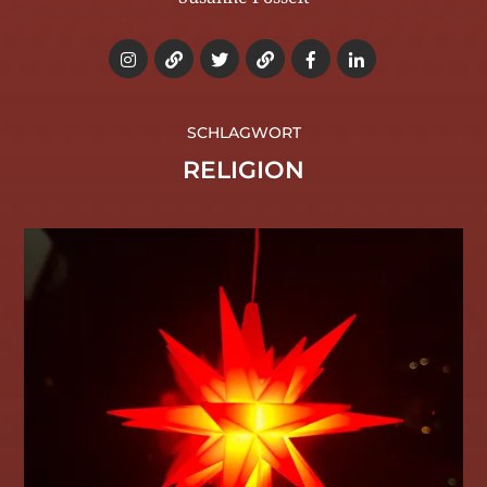
SCHLAGWORT
RELIGION