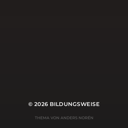
Schulbesuche
Schule
Schulentwicklung
Schulleitung
Selbstwirksamkeit
Social Media
Twitter
Uncategorized
Weihnachten
ZSL
© 2026
BILDUNGSWEISE
THEMA VON
ANDERS NORÉN