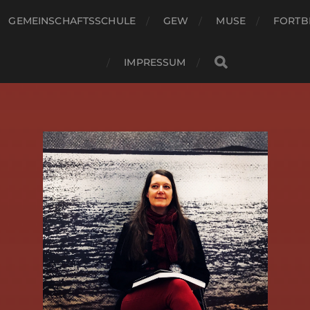
GEMEINSCHAFTSSCHULE
GEW
MUSE
FORTB
IMPRESSUM