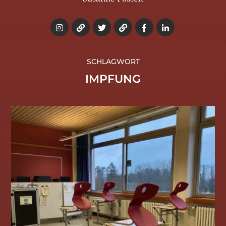
SCHLAGWORT
IMPFUNG