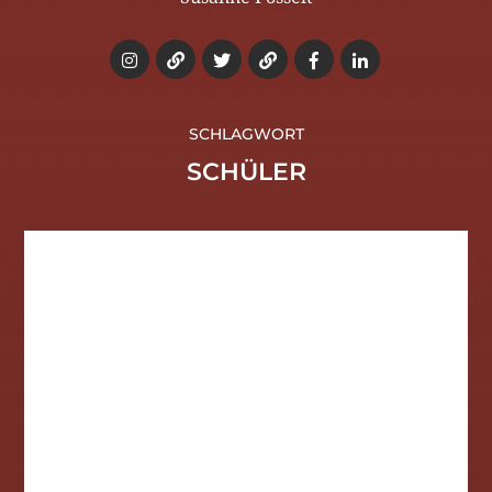
SCHLAGWORT
SCHÜLER