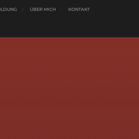
ILDUNG
ÜBER MICH
KONTAKT