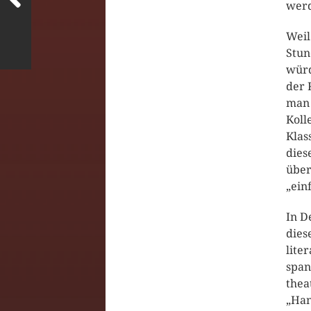
wer
Weil
Stun
würd
der 
man 
Koll
Klas
dies
über
„ein
In D
dies
lite
span
thea
„Han