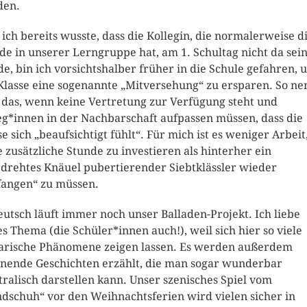
den.
 ich bereits wusste, dass die Kollegin, die normalerweise di
de in unserer Lerngruppe hat, am 1. Schultag nicht da sei
e, bin ich vorsichtshalber früher in die Schule gefahren, 
Klasse eine sogenannte „Mitversehung“ zu ersparen. So ne
das, wenn keine Vertretung zur Verfügung steht und
eg*innen in der Nachbarschaft aufpassen müssen, dass die
se sich „beaufsichtigt fühlt“. Für mich ist es weniger Arbeit
e zusätzliche Stunde zu investieren als hinterher ein
drehtes Knäuel pubertierender Siebtklässler wieder
fangen“ zu müssen.
eutsch läuft immer noch unser Balladen-Projekt. Ich liebe
es Thema (die Schüler*innen auch!), weil sich hier so viele
rarische Phänomene zeigen lassen. Es werden außerdem
nende Geschichten erzählt, die man sogar wunderbar
tralisch darstellen kann. Unser szenisches Spiel vom
dschuh“ vor den Weihnachtsferien wird vielen sicher in