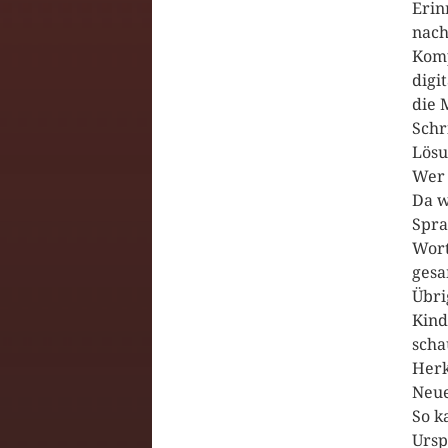
Erin
nach
Komp
digi
die 
Schr
Lösu
Wer 
Da w
Spra
Wort
gesa
Übri
Kind
scha
Herk
Neue
So k
Ursp