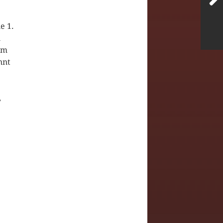
e 1.
n
um
nnt
,