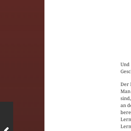
Und 
Gesc
Der 
Man 
sind
an d
bere
Lern
Lern