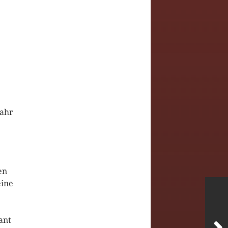
jahr
.
en
eine
ant