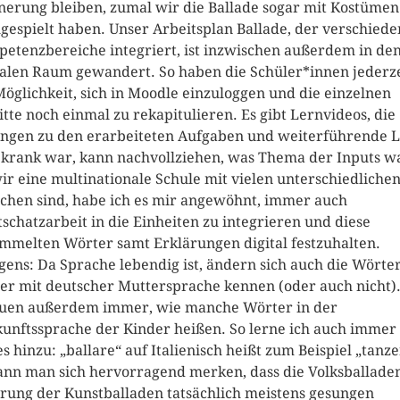
nerung bleiben, zumal wir die Ballade sogar mit Kostümen
gespielt haben. Unser Arbeitsplan Ballade, der verschied
etenzbereiche integriert, ist inzwischen außerdem in de
talen Raum gewandert. So haben die Schüler*innen jederze
Möglichkeit, sich in Moodle einzuloggen und die einzelnen
itte noch einmal zu rekapitulieren. Es gibt Lernvideos, die
ngen zu den erarbeiteten Aufgaben und weiterführende L
krank war, kann nachvollziehen, was Thema der Inputs w
ir eine multinationale Schule mit vielen unterschiedliche
chen sind, habe ich es mir angewöhnt, immer auch
schatzarbeit in die Einheiten zu integrieren und diese
mmelten Wörter samt Erklärungen digital festzuhalten.
gens: Da Sprache lebendig ist, ändern sich auch die Wörter
er mit deutscher Muttersprache kennen (oder auch nicht)
uen außerdem immer, wie manche Wörter in der
unftssprache der Kinder heißen. So lerne ich auch immer
s hinzu: „ballare“ auf Italienisch heißt zum Beispiel „tanze
ann man sich hervorragend merken, dass die Volksballaden
rung der Kunstballaden tatsächlich meistens gesungen