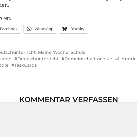
den.
N MIT:
Facebook
WhatsApp
Bluesky
utschunterricht
,
Meine Woche
,
Schule
laden
Deutschunterricht
Gemeinschaftsschule
Lehrerl
odle
TaskCards
KOMMENTAR VERFASSEN