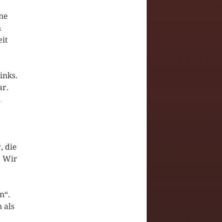
ene
n
it
inks.
ar.
n
, die
. Wir
n“.
 als