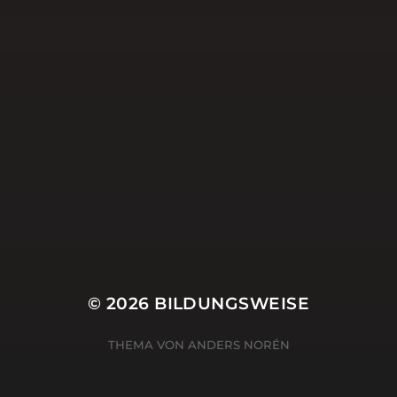
Schule
Schulentwicklung
Schulleitung
Selbstwirksamkeit
Social Media
Twitter
Uncategorized
Weihnachten
ZSL
© 2026
BILDUNGSWEISE
THEMA VON
ANDERS NORÉN