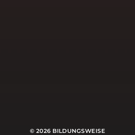
Reisen
Religion
Schulbesuche
Schule
Schulentwicklung
Schulleitung
Selbstwirksamkeit
Social Media
Twitter
Uncategorized
Weihnachten
ZSL
© 2026
BILDUNGSWEISE