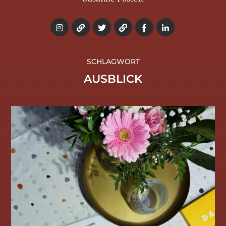
SCHLAGWORT
AUSBLICK