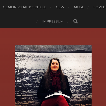
GEMEINSCHAFTSSCHULE
GEW
MUSE
FORTB
IMPRESSUM