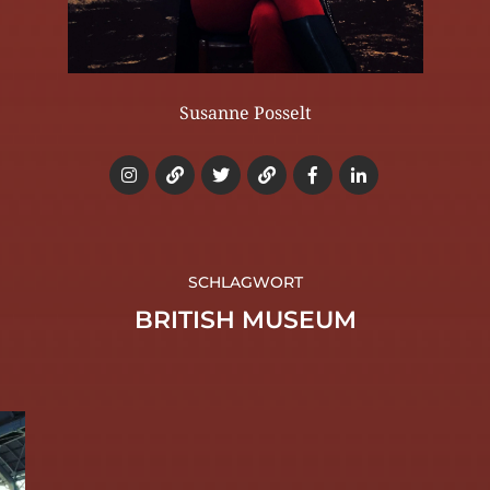
Susanne Posselt
SCHLAGWORT
BRITISH MUSEUM