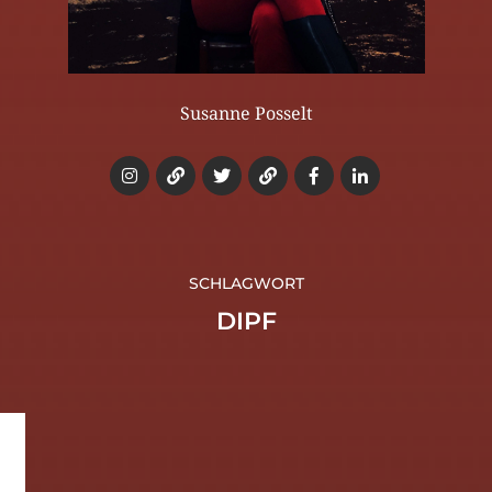
Susanne Posselt
SCHLAGWORT
DIPF