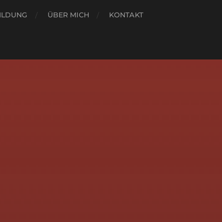
ILDUNG
ÜBER MICH
KONTAKT