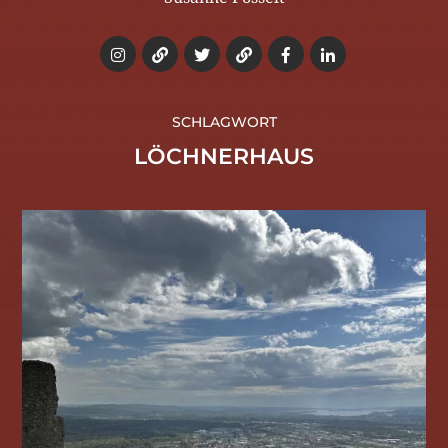
SCHLAGWORT
LÖCHNERHAUS