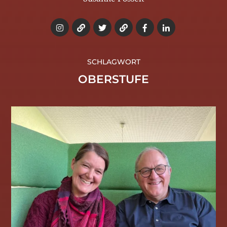
SCHLAGWORT
OBERSTUFE