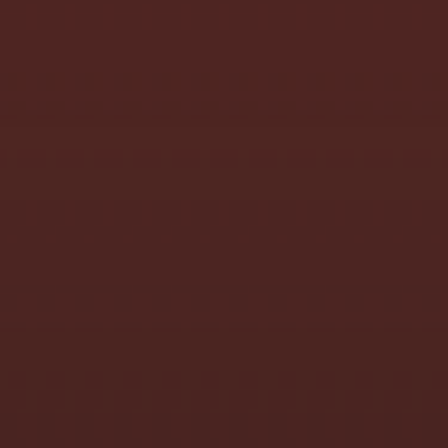
Anne-Frank-Schule
Austausch
#Twitterlehrerzimmer
Bildung
Bildungspolitik
Blasenkrebs
Bildungsungleichheit
Demokratie
Blog
Demokratiebildung
Corona
Deutschunterricht
Digitale Bildung
Empirische Bildungsforschung
Erziehung
Fortbildung
Ferien
Ganztagsschule
Familie
Gemeinschaftsschule
Gesundheit
GEW
Gesundheitsschutz
Gewerkschaft
Kunst
Krebs
Individualisierung
Krebstagebuch
Lehrergesundheit
Kunstunterricht
Lehrer:innen
Lehrerleben
Personalrat
PH Freiburg
Politik