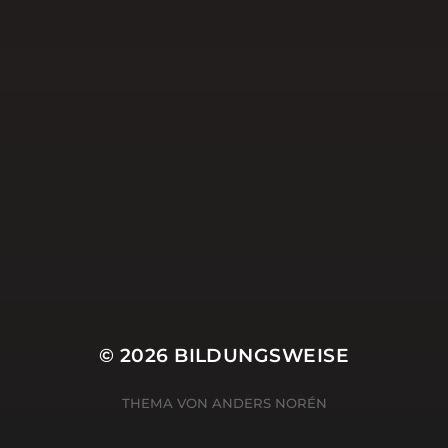
Schule
Schulentwicklung
Schulleitung
Selbstwirksamkeit
Social Media
Twitter
Uncategorized
Weihnachten
ZSL
© 2026
BILDUNGSWEISE
THEMA VON
ANDERS NORÉN