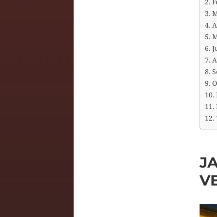
F
M
A
M
J
A
S
O
J
V