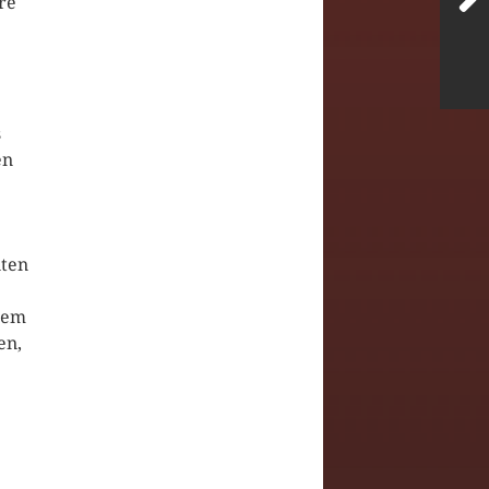
re
s
en
iten
dem
en,