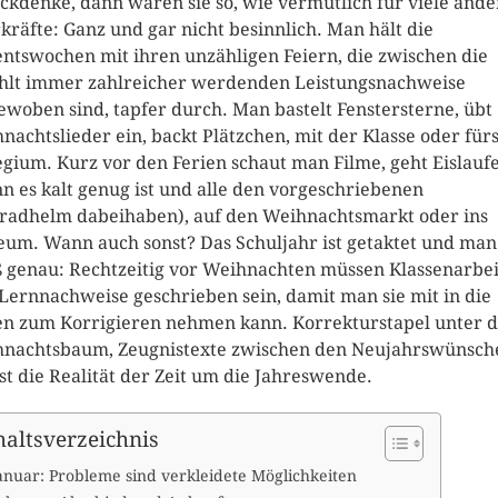
ckdenke, dann waren sie so, wie vermutlich für viele ande
kräfte: Ganz und gar nicht besinnlich. Man hält die
ntswochen mit ihren unzähligen Feiern, die zwischen die
hlt immer zahlreicher werdenden Leistungsnachweise
ewoben sind, tapfer durch. Man bastelt Fenstersterne, übt
nachtslieder ein, backt Plätzchen, mit der Klasse oder für
egium. Kurz vor den Ferien schaut man Filme, geht Eislauf
n es kalt genug ist und alle den vorgeschriebenen
radhelm dabeihaben), auf den Weihnachtsmarkt oder ins
um. Wann auch sonst? Das Schuljahr ist getaktet und man
 genau: Rechtzeitig vor Weihnachten müssen Klassenarbe
Lernnachweise geschrieben sein, damit man sie mit in die
en zum Korrigieren nehmen kann. Korrekturstapel unter 
nachtsbaum, Zeugnistexte zwischen den Neujahrswünsch
ist die Realität der Zeit um die Jahreswende.
haltsverzeichnis
anuar: Probleme sind verkleidete Möglichkeiten