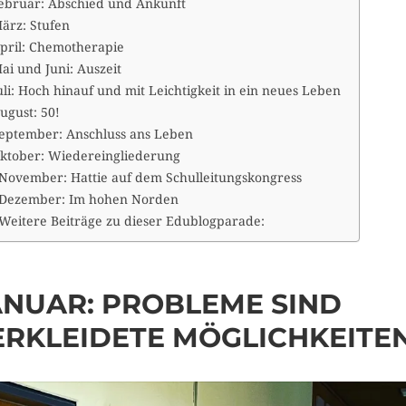
ebruar: Abschied und Ankunft
ärz: Stufen
pril: Chemotherapie
ai und Juni: Auszeit
uli: Hoch hinauf und mit Leichtigkeit in ein neues Leben
ugust: 50!
eptember: Anschluss ans Leben
ktober: Wiedereingliederung
November: Hattie auf dem Schulleitungskongress
Dezember: Im hohen Norden
Weitere Beiträge zu dieser Edublogparade:
ANUAR: PROBLEME SIND
ERKLEIDETE MÖGLICHKEITE