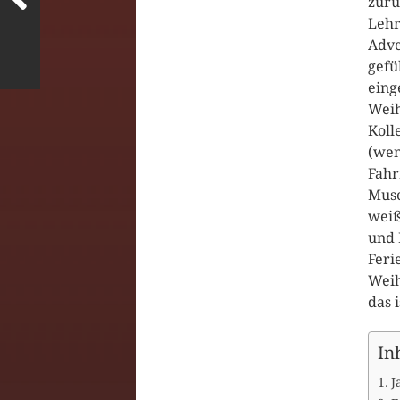
zurü
Lehr
Adve
gefü
eing
Weih
Koll
(wen
Fahr
Muse
weiß
und 
Feri
Weih
das 
In
J