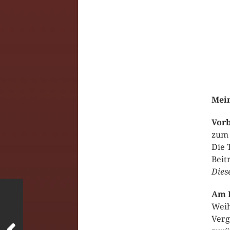
Mein
Vor
zum 
Die 
Beit
Dies
Am E
Weih
Verg