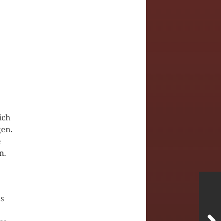
ich
gen.
e
n.
as